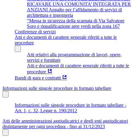
RICAVARE UNA COMUNITA’ INTEGRATA PER
ANZIANI Appalto per l’affidamento di servizi di
architettura e ingegneria
“Messa in sicurezza della scarpata di Via Salvatore
Soro e riqualificazione aree verdi nella zona 167
Conferenze di servizi
Atti e documenti di carattere generale riferiti a tutte le
procedure
Atti relativi alla programmazione di lavori, opere,
servizi e forniture
Atti e documenti di carattere generale riferiti a tutte le
procedure
Bandi di gara e contratti
Informazioni sulle singole procedure in formato tabellare
Informazioni sulle singole procedure in formato tabellare -
Art. 1, c. 32, Legge n. 190/2012
Atti delle amministrazioni aggiudicatrici e degli enti aggiudicatori
distintamente per ogni procedura - fino al 31/12/2023