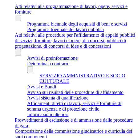
Atti relativi alla programmazione di lavori, opere, servizi e
forniture
Programma biennale degli acquisiti di beni e servizi
Programma triennale dei lavori pubblici
Atti relativi alle procedure per l'affidamento di appalti pubblici
di servizi, forniture, lavori e opere, di concorsi pubblici di
progettazione, di concorsi di idee e di concessioni
Avvisi di preinformazione
Determina a contrarre
SERVIZIO AMMNISTRATIVO E SOCIO
CULTURALE
Avvisi e Bandi
Avviso sui risultati delle procedure di affidamento
Avvisi sistema di qualificazione
Affidamenti diretti di lavori, servizi e forniture di
somma urgenza e di protezione civile
Informazioni ulteriori
Provvedimenti di esclusione e di ammissione dalle procedure
di gara
Composizione della commissione giudicatrice e curricula dei
suoi componenti