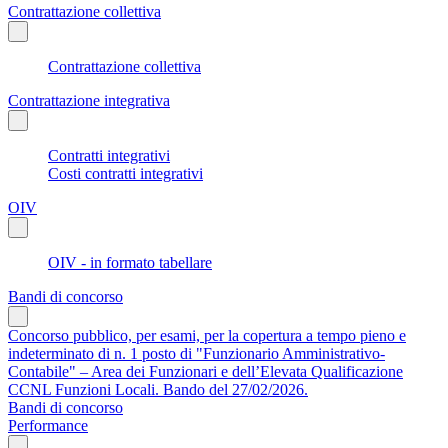
Contrattazione collettiva
Contrattazione collettiva
Contrattazione integrativa
Contratti integrativi
Costi contratti integrativi
OIV
OIV - in formato tabellare
Bandi di concorso
Concorso pubblico, per esami, per la copertura a tempo pieno e
indeterminato di n. 1 posto di "Funzionario Amministrativo-
Contabile" – Area dei Funzionari e dell’Elevata Qualificazione
CCNL Funzioni Locali. Bando del 27/02/2026.
Bandi di concorso
Performance