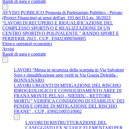
Bandi di gara e contratti
AVVISO PUBBLICO Proposta di Partenariato Pubblico - Privato
(Project Financing) ai sensi dell'art. 193 del D.Lgs. 36/2023
“LAVORI DI RECUPERO E RIQUALIFICAZIONE DEL
COMPLESSO SPORTIVO E REALIZZAZIONE DI UN
CENTRO SPORTIVO POLIVALENTE " BANDO SPORT E
PERIFERIE 2023 . CUP . E94J23000560005
Elenco operatori economici
Avvisi
Bandi di gara e contratti
LAVORI “Messa in sicurezza della scarpata in Via Salvatore
Soro e riqualificazione aree verdi in Via Grazia Deledda -
BONNANARO
LAVORI URGENTI DI MITIGAZIONE DEL RISCHIO
IDROGEOLOGICO E CONSOLIDAMENTO AREE DI
FRANA MONTE PELAO - NIEDDU - RETTORE
MORTU” VERIFICA CONDIZIONI DI STABILITA' DEI
PENDII E OPERE DI MITIGAZIONE DEL RISCHIO
FRANE" . CUP . E99J21005510002
LAVORI DI RISTRUTTURAZIONE DEL
CASEGGIATO EX SCUOLE ELEMENTARI PER