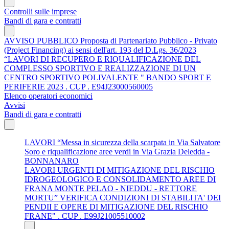
Controlli sulle imprese
Bandi di gara e contratti
AVVISO PUBBLICO Proposta di Partenariato Pubblico - Privato
(Project Financing) ai sensi dell'art. 193 del D.Lgs. 36/2023
“LAVORI DI RECUPERO E RIQUALIFICAZIONE DEL
COMPLESSO SPORTIVO E REALIZZAZIONE DI UN
CENTRO SPORTIVO POLIVALENTE " BANDO SPORT E
PERIFERIE 2023 . CUP . E94J23000560005
Elenco operatori economici
Avvisi
Bandi di gara e contratti
LAVORI “Messa in sicurezza della scarpata in Via Salvatore
Soro e riqualificazione aree verdi in Via Grazia Deledda -
BONNANARO
LAVORI URGENTI DI MITIGAZIONE DEL RISCHIO
IDROGEOLOGICO E CONSOLIDAMENTO AREE DI
FRANA MONTE PELAO - NIEDDU - RETTORE
MORTU” VERIFICA CONDIZIONI DI STABILITA' DEI
PENDII E OPERE DI MITIGAZIONE DEL RISCHIO
FRANE" . CUP . E99J21005510002