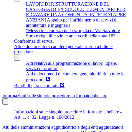
LAVORI DI RISTRUTTURAZIONE DEL
CASEGGIATO EX SCUOLE ELEMENTARI PER
RICAVARE UNA COMUNITA’ INTEGRATA PER
ANZIANI Appalto per l’affidamento di servizi di
architettura e ingegneria
“Messa in sicurezza della scarpata di Via Salvatore
Soro e riqualificazione aree verdi nella zona 167
Conferenze di servizi
Atti e documenti di carattere generale riferiti a tutte le
procedure
Atti relativi alla programmazione di lavori, opere,
servizi e forniture
Atti e documenti di carattere generale riferiti a tutte le
procedure
Bandi di gara e contratti
Informazioni sulle singole procedure in formato tabellare
Informazioni sulle singole procedure in formato tabellare -
Art. 1, c. 32, Legge n. 190/2012
Atti delle amministrazioni aggiudicatrici e degli enti aggiudicatori