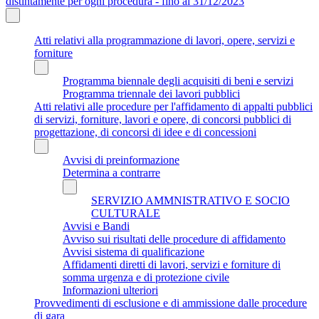
distintamente per ogni procedura - fino al 31/12/2023
Atti relativi alla programmazione di lavori, opere, servizi e
forniture
Programma biennale degli acquisiti di beni e servizi
Programma triennale dei lavori pubblici
Atti relativi alle procedure per l'affidamento di appalti pubblici
di servizi, forniture, lavori e opere, di concorsi pubblici di
progettazione, di concorsi di idee e di concessioni
Avvisi di preinformazione
Determina a contrarre
SERVIZIO AMMNISTRATIVO E SOCIO
CULTURALE
Avvisi e Bandi
Avviso sui risultati delle procedure di affidamento
Avvisi sistema di qualificazione
Affidamenti diretti di lavori, servizi e forniture di
somma urgenza e di protezione civile
Informazioni ulteriori
Provvedimenti di esclusione e di ammissione dalle procedure
di gara