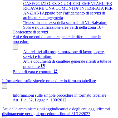
CASEGGIATO EX SCUOLE ELEMENTARI PER
RICAVARE UNA COMUNITA’ INTEGRATA PER
ANZIANI Appalto per l’affidamento di servizi di
architettura e ingegneria
“Messa in sicurezza della scarpata di Via Salvatore
Soro e riqualificazione aree verdi nella zona 167
Conferenze di servizi
Atti e documenti di carattere generale riferiti a tutte le
procedure
Atti relativi alla programmazione di lavori, opere,
servizi e forniture
Atti e documenti di carattere generale riferiti a tutte le
procedure
Bandi di gara e contratti
Informazioni sulle singole procedure in formato tabellare
Informazioni sulle singole procedure in formato tabellare -
Art. 1, c. 32, Legge n. 190/2012
Atti delle amministrazioni aggiudicatrici e degli enti aggiudicatori
distintamente per ogni procedura - fino al 31/12/2023