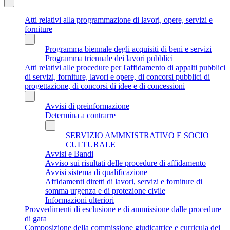
Atti relativi alla programmazione di lavori, opere, servizi e
forniture
Programma biennale degli acquisiti di beni e servizi
Programma triennale dei lavori pubblici
Atti relativi alle procedure per l'affidamento di appalti pubblici
di servizi, forniture, lavori e opere, di concorsi pubblici di
progettazione, di concorsi di idee e di concessioni
Avvisi di preinformazione
Determina a contrarre
SERVIZIO AMMNISTRATIVO E SOCIO
CULTURALE
Avvisi e Bandi
Avviso sui risultati delle procedure di affidamento
Avvisi sistema di qualificazione
Affidamenti diretti di lavori, servizi e forniture di
somma urgenza e di protezione civile
Informazioni ulteriori
Provvedimenti di esclusione e di ammissione dalle procedure
di gara
Composizione della commissione giudicatrice e curricula dei