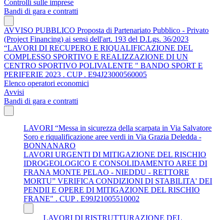
Controlli sulle imprese
Bandi di gara e contratti
AVVISO PUBBLICO Proposta di Partenariato Pubblico - Privato
(Project Financing) ai sensi dell'art. 193 del D.Lgs. 36/2023
“LAVORI DI RECUPERO E RIQUALIFICAZIONE DEL
COMPLESSO SPORTIVO E REALIZZAZIONE DI UN
CENTRO SPORTIVO POLIVALENTE " BANDO SPORT E
PERIFERIE 2023 . CUP . E94J23000560005
Elenco operatori economici
Avvisi
Bandi di gara e contratti
LAVORI “Messa in sicurezza della scarpata in Via Salvatore
Soro e riqualificazione aree verdi in Via Grazia Deledda -
BONNANARO
LAVORI URGENTI DI MITIGAZIONE DEL RISCHIO
IDROGEOLOGICO E CONSOLIDAMENTO AREE DI
FRANA MONTE PELAO - NIEDDU - RETTORE
MORTU” VERIFICA CONDIZIONI DI STABILITA' DEI
PENDII E OPERE DI MITIGAZIONE DEL RISCHIO
FRANE" . CUP . E99J21005510002
LAVORI DI RISTRUTTURAZIONE DEL