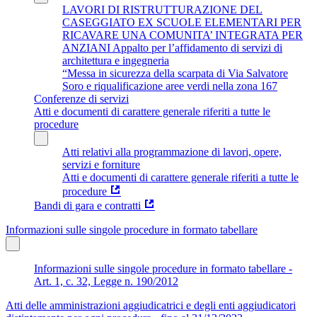
LAVORI DI RISTRUTTURAZIONE DEL
CASEGGIATO EX SCUOLE ELEMENTARI PER
RICAVARE UNA COMUNITA’ INTEGRATA PER
ANZIANI Appalto per l’affidamento di servizi di
architettura e ingegneria
“Messa in sicurezza della scarpata di Via Salvatore
Soro e riqualificazione aree verdi nella zona 167
Conferenze di servizi
Atti e documenti di carattere generale riferiti a tutte le
procedure
Atti relativi alla programmazione di lavori, opere,
servizi e forniture
Atti e documenti di carattere generale riferiti a tutte le
procedure
Bandi di gara e contratti
Informazioni sulle singole procedure in formato tabellare
Informazioni sulle singole procedure in formato tabellare -
Art. 1, c. 32, Legge n. 190/2012
Atti delle amministrazioni aggiudicatrici e degli enti aggiudicatori