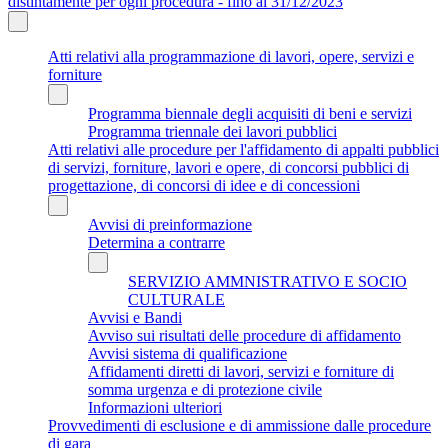
distintamente per ogni procedura - fino al 31/12/2023
Atti relativi alla programmazione di lavori, opere, servizi e
forniture
Programma biennale degli acquisiti di beni e servizi
Programma triennale dei lavori pubblici
Atti relativi alle procedure per l'affidamento di appalti pubblici
di servizi, forniture, lavori e opere, di concorsi pubblici di
progettazione, di concorsi di idee e di concessioni
Avvisi di preinformazione
Determina a contrarre
SERVIZIO AMMNISTRATIVO E SOCIO
CULTURALE
Avvisi e Bandi
Avviso sui risultati delle procedure di affidamento
Avvisi sistema di qualificazione
Affidamenti diretti di lavori, servizi e forniture di
somma urgenza e di protezione civile
Informazioni ulteriori
Provvedimenti di esclusione e di ammissione dalle procedure
di gara