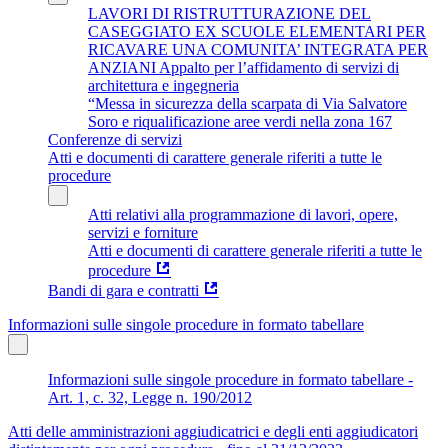
LAVORI DI RISTRUTTURAZIONE DEL
CASEGGIATO EX SCUOLE ELEMENTARI PER
RICAVARE UNA COMUNITA’ INTEGRATA PER
ANZIANI Appalto per l’affidamento di servizi di
architettura e ingegneria
“Messa in sicurezza della scarpata di Via Salvatore
Soro e riqualificazione aree verdi nella zona 167
Conferenze di servizi
Atti e documenti di carattere generale riferiti a tutte le
procedure
Atti relativi alla programmazione di lavori, opere,
servizi e forniture
Atti e documenti di carattere generale riferiti a tutte le
procedure
Bandi di gara e contratti
Informazioni sulle singole procedure in formato tabellare
Informazioni sulle singole procedure in formato tabellare -
Art. 1, c. 32, Legge n. 190/2012
Atti delle amministrazioni aggiudicatrici e degli enti aggiudicatori