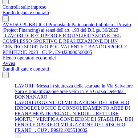
Controlli sulle imprese
Bandi di gara e contratti
AVVISO PUBBLICO Proposta di Partenariato Pubblico - Privato
(Project Financing) ai sensi dell'art. 193 del D.Lgs. 36/2023
“LAVORI DI RECUPERO E RIQUALIFICAZIONE DEL
COMPLESSO SPORTIVO E REALIZZAZIONE DI UN
CENTRO SPORTIVO POLIVALENTE " BANDO SPORT E
PERIFERIE 2023 . CUP . E94J23000560005
Elenco operatori economici
Avvisi
Bandi di gara e contratti
LAVORI “Messa in sicurezza della scarpata in Via Salvatore
Soro e riqualificazione aree verdi in Via Grazia Deledda -
BONNANARO
LAVORI URGENTI DI MITIGAZIONE DEL RISCHIO
IDROGEOLOGICO E CONSOLIDAMENTO AREE DI
FRANA MONTE PELAO - NIEDDU - RETTORE
MORTU” VERIFICA CONDIZIONI DI STABILITA' DEI
PENDII E OPERE DI MITIGAZIONE DEL RISCHIO
FRANE" . CUP . E99J21005510002