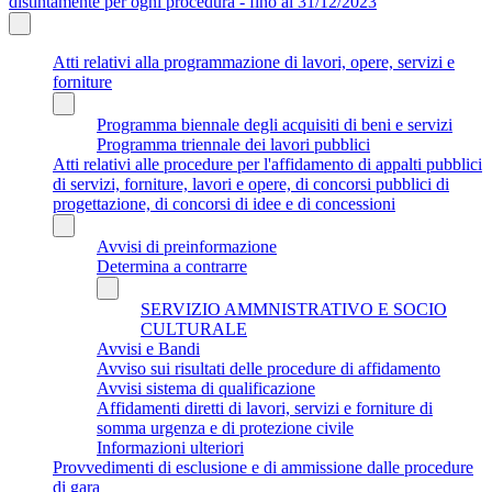
distintamente per ogni procedura - fino al 31/12/2023
Atti relativi alla programmazione di lavori, opere, servizi e
forniture
Programma biennale degli acquisiti di beni e servizi
Programma triennale dei lavori pubblici
Atti relativi alle procedure per l'affidamento di appalti pubblici
di servizi, forniture, lavori e opere, di concorsi pubblici di
progettazione, di concorsi di idee e di concessioni
Avvisi di preinformazione
Determina a contrarre
SERVIZIO AMMNISTRATIVO E SOCIO
CULTURALE
Avvisi e Bandi
Avviso sui risultati delle procedure di affidamento
Avvisi sistema di qualificazione
Affidamenti diretti di lavori, servizi e forniture di
somma urgenza e di protezione civile
Informazioni ulteriori
Provvedimenti di esclusione e di ammissione dalle procedure
di gara