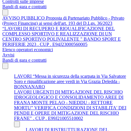
Controlli sulle imprese
Bandi di gara e contratti
AVVISO PUBBLICO Proposta di Partenariato Pubblico - Privato
(Project Financing) ai sensi dell'art. 193 del D.Lgs. 36/2023
“LAVORI DI RECUPERO E RIQUALIFICAZIONE DEL
COMPLESSO SPORTIVO E REALIZZAZIONE DI UN
CENTRO SPORTIVO POLIVALENTE " BANDO SPORT E
PERIFERIE 2023 . CUP . E94J23000560005
Elenco operatori economici
Avvisi
Bandi di gara e contratti
LAVORI “Messa in sicurezza della scarpata in Via Salvatore
Soro e riqualificazione aree verdi in Via Grazia Deledda -
BONNANARO
LAVORI URGENTI DI MITIGAZIONE DEL RISCHIO
IDROGEOLOGICO E CONSOLIDAMENTO AREE DI
FRANA MONTE PELAO - NIEDDU - RETTORE
MORTU” VERIFICA CONDIZIONI DI STABILITA' DEI
PENDII E OPERE DI MITIGAZIONE DEL RISCHIO
FRANE" . CUP . E99J21005510002
LAVORI DI RISTRUTTURAZIONE DEL