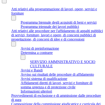
Atti relativi alla programmazione di lavori, opere, servizi e
forniture
Programma biennale degli acquisiti di beni e servizi
Programma triennale dei lavori pubblici
Atti relativi alle procedure per l'affidamento di appalti pubblici
di servizi, forniture, lavori e opere, di concorsi pubblici di
progettazione, di concorsi di idee e di concessioni
Avvisi di preinformazione
Determina a contrarre
SERVIZIO AMMNISTRATIVO E SOCIO
CULTURALE
Avvisi e Bandi
Avviso sui risultati delle procedure di affidamento
Avvisi sistema di qualificazione
Affidamenti diretti di lavori, servizi e forniture di
somma urgenza e di protezione civile
Informazioni ulteriori
Provvedimenti di esclusione e di ammissione dalle procedure
di gara
Composizione della commissione giudicatrice e curricula dei