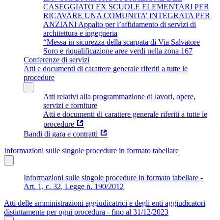
CASEGGIATO EX SCUOLE ELEMENTARI PER
RICAVARE UNA COMUNITA’ INTEGRATA PER
ANZIANI Appalto per l’affidamento di servizi di
architettura e ingegneria
“Messa in sicurezza della scarpata di Via Salvatore
Soro e riqualificazione aree verdi nella zona 167
Conferenze di servizi
Atti e documenti di carattere generale riferiti a tutte le
procedure
Atti relativi alla programmazione di lavori, opere,
servizi e forniture
Atti e documenti di carattere generale riferiti a tutte le
procedure
Bandi di gara e contratti
Informazioni sulle singole procedure in formato tabellare
Informazioni sulle singole procedure in formato tabellare -
Art. 1, c. 32, Legge n. 190/2012
Atti delle amministrazioni aggiudicatrici e degli enti aggiudicatori
distintamente per ogni procedura - fino al 31/12/2023