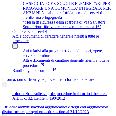
CASEGGIATO EX SCUOLE ELEMENTARI PER
RICAVARE UNA COMUNITA’ INTEGRATA PER
ANZIANI Appalto per l’affidamento di servizi di
architettura e ingegneria
“Messa in sicurezza della scarpata di Via Salvatore
Soro e riqualificazione aree verdi nella zona 167
Conferenze di servizi
Atti e documenti di carattere generale riferiti a tutte le
procedure
Atti relativi alla programmazione di lavori, opere,
servizi e forniture
Atti e documenti di carattere generale riferiti a tutte le
procedure
Bandi di gara e contratti
Informazioni sulle singole procedure in formato tabellare
Informazioni sulle singole procedure in formato tabellare -
Art. 1, c. 32, Legge n. 190/2012
Atti delle amministrazioni aggiudicatrici e degli enti aggiudicatori
distintamente per ogni procedura - fino al 31/12/2023