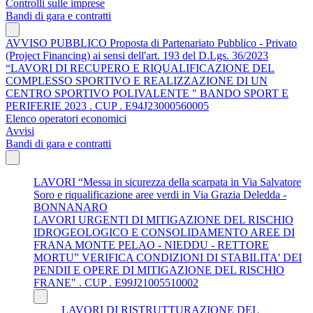
Controlli sulle imprese
Bandi di gara e contratti
AVVISO PUBBLICO Proposta di Partenariato Pubblico - Privato
(Project Financing) ai sensi dell'art. 193 del D.Lgs. 36/2023
“LAVORI DI RECUPERO E RIQUALIFICAZIONE DEL
COMPLESSO SPORTIVO E REALIZZAZIONE DI UN
CENTRO SPORTIVO POLIVALENTE " BANDO SPORT E
PERIFERIE 2023 . CUP . E94J23000560005
Elenco operatori economici
Avvisi
Bandi di gara e contratti
LAVORI “Messa in sicurezza della scarpata in Via Salvatore
Soro e riqualificazione aree verdi in Via Grazia Deledda -
BONNANARO
LAVORI URGENTI DI MITIGAZIONE DEL RISCHIO
IDROGEOLOGICO E CONSOLIDAMENTO AREE DI
FRANA MONTE PELAO - NIEDDU - RETTORE
MORTU” VERIFICA CONDIZIONI DI STABILITA' DEI
PENDII E OPERE DI MITIGAZIONE DEL RISCHIO
FRANE" . CUP . E99J21005510002
LAVORI DI RISTRUTTURAZIONE DEL