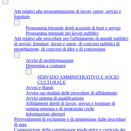
Atti relativi alla programmazione di lavori, opere, servizi e
forniture
Programma biennale degli acquisiti di beni e servizi
Programma triennale dei lavori pubblici
Atti relativi alle procedure per l'affidamento di appalti pubblici
di servizi, forniture, lavori e opere, di concorsi pubblici di
progettazione, di concorsi di idee e di concessioni
Avvisi di preinformazione
Determina a contrarre
SERVIZIO AMMNISTRATIVO E SOCIO
CULTURALE
Avvisi e Bandi
Avviso sui risultati delle procedure di affidamento
Avvisi sistema di qualificazione
Affidamenti diretti di lavori, servizi e forniture di
somma urgenza e di protezione civile
Informazioni ulteriori
Provvedimenti di esclusione e di ammissione dalle procedure
di gara
Composizione della commissione giudicatrice e curricula dei