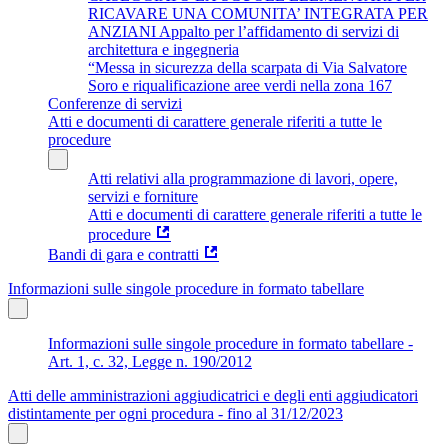
RICAVARE UNA COMUNITA’ INTEGRATA PER
ANZIANI Appalto per l’affidamento di servizi di
architettura e ingegneria
“Messa in sicurezza della scarpata di Via Salvatore
Soro e riqualificazione aree verdi nella zona 167
Conferenze di servizi
Atti e documenti di carattere generale riferiti a tutte le
procedure
Atti relativi alla programmazione di lavori, opere,
servizi e forniture
Atti e documenti di carattere generale riferiti a tutte le
procedure
Bandi di gara e contratti
Informazioni sulle singole procedure in formato tabellare
Informazioni sulle singole procedure in formato tabellare -
Art. 1, c. 32, Legge n. 190/2012
Atti delle amministrazioni aggiudicatrici e degli enti aggiudicatori
distintamente per ogni procedura - fino al 31/12/2023