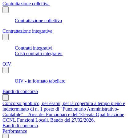
Contrattazione collettiva
Contrattazione collettiva
Contrattazione integrativa
Contratti integrativi
Costi contratti integrativi
OIV
OIV - in formato tabellare
Bandi di concorso
Concorso pubblico, per esami, per la copertura a tempo pieno e
indeterminato di n. 1 posto di "Funzionario Amministrativo-
Contabile" – Area dei Funzionari e dell’Elevata Qualificazione
CCNL Funzioni Locali. Bando del 27/02/2026.
Bandi di concorso
Performance