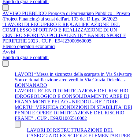
Bandi di gara e contratti
AVVISO PUBBLICO Proposta di Partenariato Pubblico - Privato
(Project Financing) ai sensi dell'art. 193 del D.Lgs. 36/2023
“LAVORI DI RECUPERO E RIQUALIFICAZIONE DEL
COMPLESSO SPORTIVO E REALIZZAZIONE DI UN
CENTRO SPORTIVO POLIVALENTE " BANDO SPORT E
PERIFERIE 2023 . CUP . E94J23000560005
Elenco operatori economici
Avvisi
Bandi di gara e contratti
LAVORI “Messa in sicurezza della scarpata in Via Salvatore
Soro e riqualificazione aree verdi in Via Grazia Deledda -
BONNANARO
LAVORI URGENTI DI MITIGAZIONE DEL RISCHIO
IDROGEOLOGICO E CONSOLIDAMENTO AREE DI
FRANA MONTE PELAO - NIEDDU - RETTORE
MORTU” VERIFICA CONDIZIONI DI STABILITA' DEI
PENDII E OPERE DI MITIGAZIONE DEL RISCHIO
FRANE" . CUP . E99J21005510002
LAVORI DI RISTRUTTURAZIONE DEL
CASEGGIATO EX SCUOLE ELEMENTARI PER