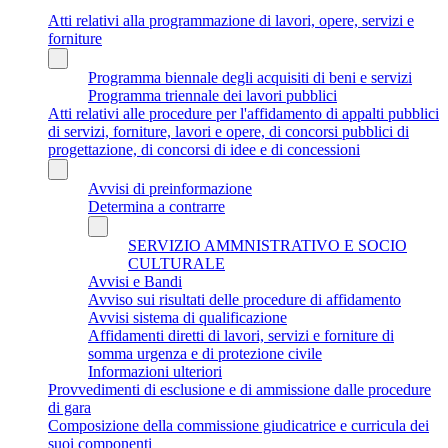
Atti relativi alla programmazione di lavori, opere, servizi e
forniture
Programma biennale degli acquisiti di beni e servizi
Programma triennale dei lavori pubblici
Atti relativi alle procedure per l'affidamento di appalti pubblici
di servizi, forniture, lavori e opere, di concorsi pubblici di
progettazione, di concorsi di idee e di concessioni
Avvisi di preinformazione
Determina a contrarre
SERVIZIO AMMNISTRATIVO E SOCIO
CULTURALE
Avvisi e Bandi
Avviso sui risultati delle procedure di affidamento
Avvisi sistema di qualificazione
Affidamenti diretti di lavori, servizi e forniture di
somma urgenza e di protezione civile
Informazioni ulteriori
Provvedimenti di esclusione e di ammissione dalle procedure
di gara
Composizione della commissione giudicatrice e curricula dei
suoi componenti