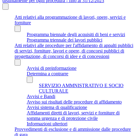
distintamente per ogni procedura - fino al 31/12/2023
Atti relativi alla programmazione di lavori, opere, servizi e
forniture
Programma biennale degli acquisiti di beni e servizi
Programma triennale dei lavori pubblici
Atti relativi alle procedure per l'affidamento di appalti pubblici
di servizi, forniture, lavori e opere, di concorsi pubblici di
progettazione, di concorsi di idee e di concessioni
Avvisi di preinformazione
Determina a contrarre
SERVIZIO AMMNISTRATIVO E SOCIO
CULTURALE
Avvisi e Bandi
Avviso sui risultati delle procedure di affidamento
Avvisi sistema di qualificazione
Affidamenti diretti di lavori, servizi e forniture di
somma urgenza e di protezione civile
Informazioni ulteriori
Provvedimenti di esclusione e di ammissione dalle procedure
di gara