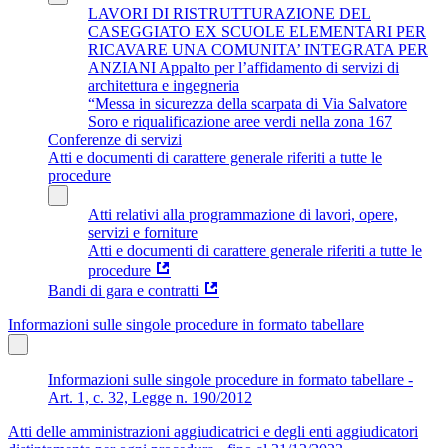
LAVORI DI RISTRUTTURAZIONE DEL
CASEGGIATO EX SCUOLE ELEMENTARI PER
RICAVARE UNA COMUNITA’ INTEGRATA PER
ANZIANI Appalto per l’affidamento di servizi di
architettura e ingegneria
“Messa in sicurezza della scarpata di Via Salvatore
Soro e riqualificazione aree verdi nella zona 167
Conferenze di servizi
Atti e documenti di carattere generale riferiti a tutte le
procedure
Atti relativi alla programmazione di lavori, opere,
servizi e forniture
Atti e documenti di carattere generale riferiti a tutte le
procedure
Bandi di gara e contratti
Informazioni sulle singole procedure in formato tabellare
Informazioni sulle singole procedure in formato tabellare -
Art. 1, c. 32, Legge n. 190/2012
Atti delle amministrazioni aggiudicatrici e degli enti aggiudicatori