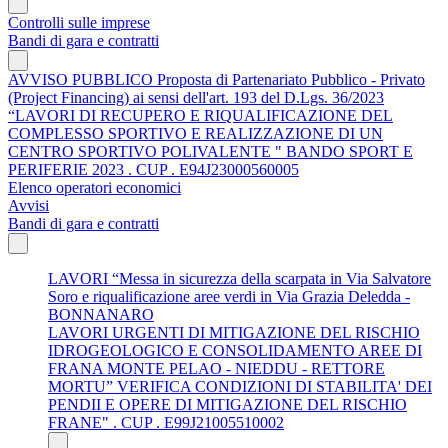
Controlli sulle imprese
Bandi di gara e contratti
AVVISO PUBBLICO Proposta di Partenariato Pubblico - Privato
(Project Financing) ai sensi dell'art. 193 del D.Lgs. 36/2023
“LAVORI DI RECUPERO E RIQUALIFICAZIONE DEL
COMPLESSO SPORTIVO E REALIZZAZIONE DI UN
CENTRO SPORTIVO POLIVALENTE " BANDO SPORT E
PERIFERIE 2023 . CUP . E94J23000560005
Elenco operatori economici
Avvisi
Bandi di gara e contratti
LAVORI “Messa in sicurezza della scarpata in Via Salvatore
Soro e riqualificazione aree verdi in Via Grazia Deledda -
BONNANARO
LAVORI URGENTI DI MITIGAZIONE DEL RISCHIO
IDROGEOLOGICO E CONSOLIDAMENTO AREE DI
FRANA MONTE PELAO - NIEDDU - RETTORE
MORTU” VERIFICA CONDIZIONI DI STABILITA' DEI
PENDII E OPERE DI MITIGAZIONE DEL RISCHIO
FRANE" . CUP . E99J21005510002