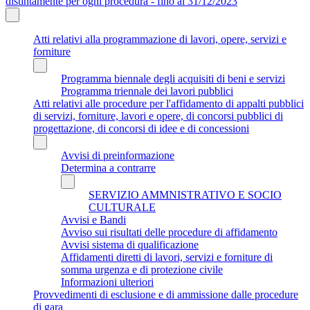
distintamente per ogni procedura - fino al 31/12/2023
Atti relativi alla programmazione di lavori, opere, servizi e
forniture
Programma biennale degli acquisiti di beni e servizi
Programma triennale dei lavori pubblici
Atti relativi alle procedure per l'affidamento di appalti pubblici
di servizi, forniture, lavori e opere, di concorsi pubblici di
progettazione, di concorsi di idee e di concessioni
Avvisi di preinformazione
Determina a contrarre
SERVIZIO AMMNISTRATIVO E SOCIO
CULTURALE
Avvisi e Bandi
Avviso sui risultati delle procedure di affidamento
Avvisi sistema di qualificazione
Affidamenti diretti di lavori, servizi e forniture di
somma urgenza e di protezione civile
Informazioni ulteriori
Provvedimenti di esclusione e di ammissione dalle procedure
di gara