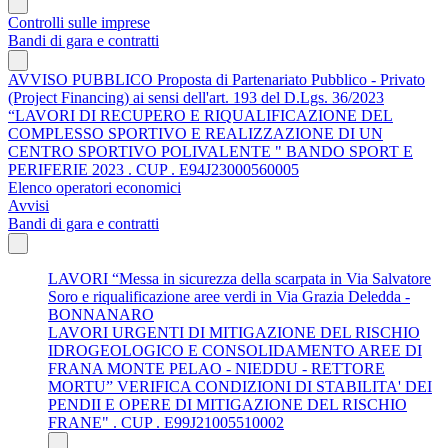
Controlli sulle imprese
Bandi di gara e contratti
AVVISO PUBBLICO Proposta di Partenariato Pubblico - Privato
(Project Financing) ai sensi dell'art. 193 del D.Lgs. 36/2023
“LAVORI DI RECUPERO E RIQUALIFICAZIONE DEL
COMPLESSO SPORTIVO E REALIZZAZIONE DI UN
CENTRO SPORTIVO POLIVALENTE " BANDO SPORT E
PERIFERIE 2023 . CUP . E94J23000560005
Elenco operatori economici
Avvisi
Bandi di gara e contratti
LAVORI “Messa in sicurezza della scarpata in Via Salvatore
Soro e riqualificazione aree verdi in Via Grazia Deledda -
BONNANARO
LAVORI URGENTI DI MITIGAZIONE DEL RISCHIO
IDROGEOLOGICO E CONSOLIDAMENTO AREE DI
FRANA MONTE PELAO - NIEDDU - RETTORE
MORTU” VERIFICA CONDIZIONI DI STABILITA' DEI
PENDII E OPERE DI MITIGAZIONE DEL RISCHIO
FRANE" . CUP . E99J21005510002