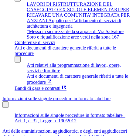
LAVORI DI RISTRUTTURAZIONE DEL
CASEGGIATO EX SCUOLE ELEMENTARI PER
RICAVARE UNA COMUNITA’ INTEGRATA PER
ANZIANI Appalto per l’affidamento di servizi di
architettura e ingegneria
“Messa in sicurezza della scarpata di Via Salvatore
Soro e riqualificazione aree verdi nella zona 167
Conferenze di servizi
Atti e documenti di carattere generale riferiti a tutte le
procedure
Atti relativi alla programmazione di lavori, opere,
servizi e forniture
Atti e documenti di carattere generale riferiti a tutte le
procedure
Bandi di gara e contratti
Informazioni sulle singole procedure in formato tabellare
Informazioni sulle singole procedure in formato tabellare -
Art. 1, c. 32, Legge n. 190/2012
Atti delle amministrazioni aggiudicatrici e degli enti aggiudicatori