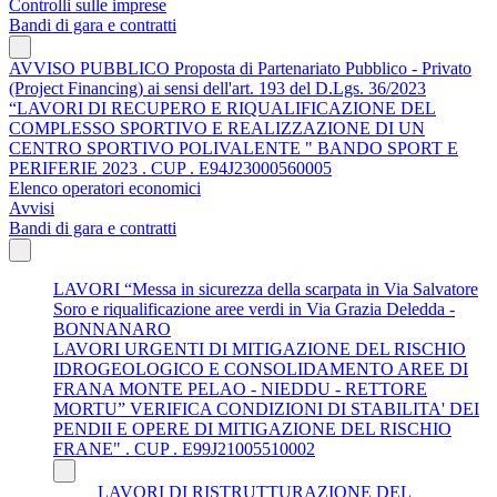
Controlli sulle imprese
Bandi di gara e contratti
AVVISO PUBBLICO Proposta di Partenariato Pubblico - Privato
(Project Financing) ai sensi dell'art. 193 del D.Lgs. 36/2023
“LAVORI DI RECUPERO E RIQUALIFICAZIONE DEL
COMPLESSO SPORTIVO E REALIZZAZIONE DI UN
CENTRO SPORTIVO POLIVALENTE " BANDO SPORT E
PERIFERIE 2023 . CUP . E94J23000560005
Elenco operatori economici
Avvisi
Bandi di gara e contratti
LAVORI “Messa in sicurezza della scarpata in Via Salvatore
Soro e riqualificazione aree verdi in Via Grazia Deledda -
BONNANARO
LAVORI URGENTI DI MITIGAZIONE DEL RISCHIO
IDROGEOLOGICO E CONSOLIDAMENTO AREE DI
FRANA MONTE PELAO - NIEDDU - RETTORE
MORTU” VERIFICA CONDIZIONI DI STABILITA' DEI
PENDII E OPERE DI MITIGAZIONE DEL RISCHIO
FRANE" . CUP . E99J21005510002
LAVORI DI RISTRUTTURAZIONE DEL