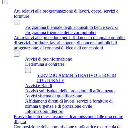
Atti relativi alla programmazione di lavori, opere, servizi e
forniture
Programma biennale degli acquisiti di beni e servizi
Programma triennale dei lavori pubblici
Atti relativi alle procedure per l'affidamento di appalti pubblici
di servizi, forniture, lavori e opere, di concorsi pubblici di
progettazione, di concorsi di idee e di concessioni
Avvisi di preinformazione
Determina a contrarre
SERVIZIO AMMNISTRATIVO E SOCIO
CULTURALE
Avvisi e Bandi
Avviso sui risultati delle procedure di affidamento
Avvisi sistema di qualificazione
Affidamenti diretti di lavori, servizi e forniture di
somma urgenza e di protezione civile
Informazioni ulteriori
Provvedimenti di esclusione e di ammissione dalle procedure
di gara
Composizione della commissione giudicatrice e curricula dei