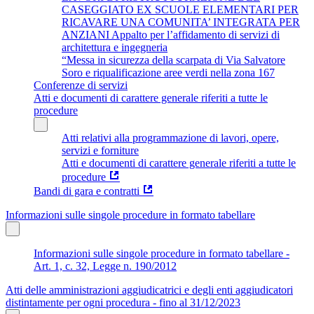
CASEGGIATO EX SCUOLE ELEMENTARI PER
RICAVARE UNA COMUNITA’ INTEGRATA PER
ANZIANI Appalto per l’affidamento di servizi di
architettura e ingegneria
“Messa in sicurezza della scarpata di Via Salvatore
Soro e riqualificazione aree verdi nella zona 167
Conferenze di servizi
Atti e documenti di carattere generale riferiti a tutte le
procedure
Atti relativi alla programmazione di lavori, opere,
servizi e forniture
Atti e documenti di carattere generale riferiti a tutte le
procedure
Bandi di gara e contratti
Informazioni sulle singole procedure in formato tabellare
Informazioni sulle singole procedure in formato tabellare -
Art. 1, c. 32, Legge n. 190/2012
Atti delle amministrazioni aggiudicatrici e degli enti aggiudicatori
distintamente per ogni procedura - fino al 31/12/2023