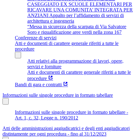
CASEGGIATO EX SCUOLE ELEMENTARI PER
RICAVARE UNA COMUNITA’ INTEGRATA PER
ANZIANI Appalto per l’affidamento di servizi di
architettura e ingegneria
“Messa in sicurezza della scarpata di Via Salvatore
Soro e riqualificazione aree verdi nella zona 167
Conferenze di servizi
Atti e documenti di carattere generale riferiti a tutte le
procedure
Atti relativi alla programmazione di lavori, opere,
servizi e forniture
Atti e documenti di carattere generale riferiti a tutte le
procedure
Bandi di gara e contratti
Informazioni sulle singole procedure in formato tabellare
Informazioni sulle singole procedure in formato tabellare -
Art. 1, c. 32, Legge n. 190/2012
Atti delle amministrazioni aggiudicatrici e degli enti aggiudicatori
distintamente per ogni procedura - fino al 31/12/2023