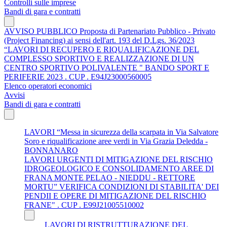
Controlli sulle imprese
Bandi di gara e contratti
AVVISO PUBBLICO Proposta di Partenariato Pubblico - Privato
(Project Financing) ai sensi dell'art. 193 del D.Lgs. 36/2023
“LAVORI DI RECUPERO E RIQUALIFICAZIONE DEL
COMPLESSO SPORTIVO E REALIZZAZIONE DI UN
CENTRO SPORTIVO POLIVALENTE " BANDO SPORT E
PERIFERIE 2023 . CUP . E94J23000560005
Elenco operatori economici
Avvisi
Bandi di gara e contratti
LAVORI “Messa in sicurezza della scarpata in Via Salvatore
Soro e riqualificazione aree verdi in Via Grazia Deledda -
BONNANARO
LAVORI URGENTI DI MITIGAZIONE DEL RISCHIO
IDROGEOLOGICO E CONSOLIDAMENTO AREE DI
FRANA MONTE PELAO - NIEDDU - RETTORE
MORTU” VERIFICA CONDIZIONI DI STABILITA' DEI
PENDII E OPERE DI MITIGAZIONE DEL RISCHIO
FRANE" . CUP . E99J21005510002
LAVORI DI RISTRUTTURAZIONE DEL