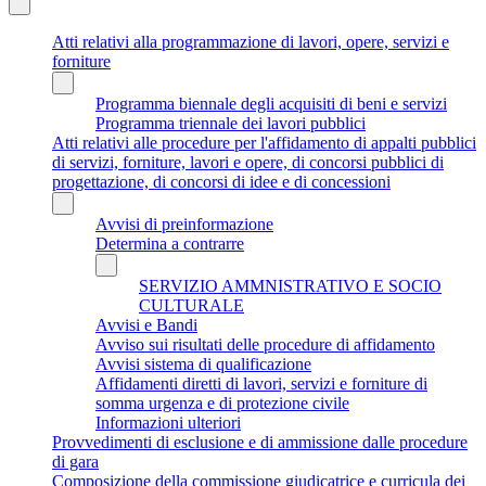
Atti relativi alla programmazione di lavori, opere, servizi e
forniture
Programma biennale degli acquisiti di beni e servizi
Programma triennale dei lavori pubblici
Atti relativi alle procedure per l'affidamento di appalti pubblici
di servizi, forniture, lavori e opere, di concorsi pubblici di
progettazione, di concorsi di idee e di concessioni
Avvisi di preinformazione
Determina a contrarre
SERVIZIO AMMNISTRATIVO E SOCIO
CULTURALE
Avvisi e Bandi
Avviso sui risultati delle procedure di affidamento
Avvisi sistema di qualificazione
Affidamenti diretti di lavori, servizi e forniture di
somma urgenza e di protezione civile
Informazioni ulteriori
Provvedimenti di esclusione e di ammissione dalle procedure
di gara
Composizione della commissione giudicatrice e curricula dei