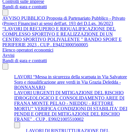
Controlli sulle imprese
Bandi di gara e contratti
AVVISO PUBBLICO Proposta di Partenariato Pubblico - Privato
(Project Financing) ai sensi dell'art. 193 del D.Lgs. 36/2023
“LAVORI DI RECUPERO E RIQUALIFICAZIONE DEL
COMPLESSO SPORTIVO E REALIZZAZIONE DI UN
CENTRO SPORTIVO POLIVALENTE " BANDO SPORT E
PERIFERIE 2023 . CUP . E94J23000560005
Elenco operatori economici
Avvisi
Bandi di gara e contratti
LAVORI “Messa in sicurezza della scarpata in Via Salvatore
Soro e riqualificazione aree verdi in Via Grazia Deledda -
BONNANARO
LAVORI URGENTI DI MITIGAZIONE DEL RISCHIO
IDROGEOLOGICO E CONSOLIDAMENTO AREE DI
FRANA MONTE PELAO - NIEDDU - RETTORE
MORTU” VERIFICA CONDIZIONI DI STABILITA' DEI
PENDII E OPERE DI MITIGAZIONE DEL RISCHIO
FRANE" . CUP . E99J21005510002
LAVORI DI RISTRUTTURAZIONE DEL