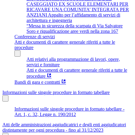
CASEGGIATO EX SCUOLE ELEMENTARI PER
RICAVARE UNA COMUNITA’ INTEGRATA PER
ANZIANI Appalto per l’affidamento di servizi di
architettura e ingegneria
“Messa in sicurezza della scarpata di Via Salvatore
Soro e riqualificazione aree verdi nella zona 167
Conferenze di servizi
Atti e documenti di carattere generale riferiti a tutte le
procedure
Atti relativi alla programmazione di lavori, opere,
servizi e forniture
Atti e documenti di carattere generale riferiti a tutte le
procedure
Bandi di gara e contratti
Informazioni sulle singole procedure in formato tabellare
Informazioni sulle singole procedure in formato tabellare -
Art. 1, c. 32, Legge n. 190/2012
Atti delle amministrazioni aggiudicatrici e degli enti aggiudicatori
distintamente per ogni procedura - fino al 31/12/2023