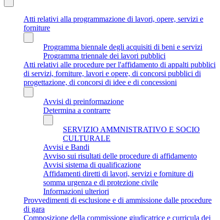
Atti relativi alla programmazione di lavori, opere, servizi e
forniture
Programma biennale degli acquisiti di beni e servizi
Programma triennale dei lavori pubblici
Atti relativi alle procedure per l'affidamento di appalti pubblici
di servizi, forniture, lavori e opere, di concorsi pubblici di
progettazione, di concorsi di idee e di concessioni
Avvisi di preinformazione
Determina a contrarre
SERVIZIO AMMNISTRATIVO E SOCIO
CULTURALE
Avvisi e Bandi
Avviso sui risultati delle procedure di affidamento
Avvisi sistema di qualificazione
Affidamenti diretti di lavori, servizi e forniture di
somma urgenza e di protezione civile
Informazioni ulteriori
Provvedimenti di esclusione e di ammissione dalle procedure
di gara
Composizione della commissione giudicatrice e curricula dei