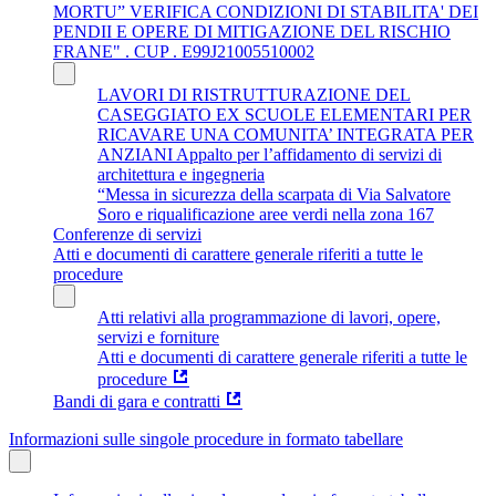
MORTU” VERIFICA CONDIZIONI DI STABILITA' DEI
PENDII E OPERE DI MITIGAZIONE DEL RISCHIO
FRANE" . CUP . E99J21005510002
LAVORI DI RISTRUTTURAZIONE DEL
CASEGGIATO EX SCUOLE ELEMENTARI PER
RICAVARE UNA COMUNITA’ INTEGRATA PER
ANZIANI Appalto per l’affidamento di servizi di
architettura e ingegneria
“Messa in sicurezza della scarpata di Via Salvatore
Soro e riqualificazione aree verdi nella zona 167
Conferenze di servizi
Atti e documenti di carattere generale riferiti a tutte le
procedure
Atti relativi alla programmazione di lavori, opere,
servizi e forniture
Atti e documenti di carattere generale riferiti a tutte le
procedure
Bandi di gara e contratti
Informazioni sulle singole procedure in formato tabellare