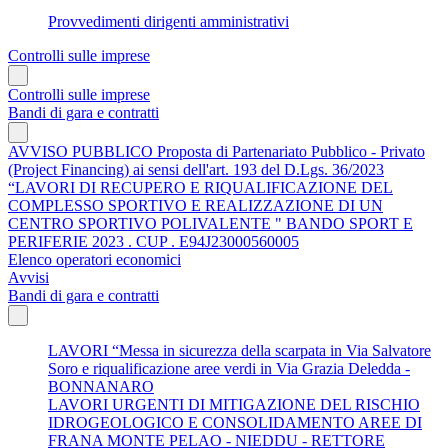
Provvedimenti dirigenti amministrativi
Controlli sulle imprese
Controlli sulle imprese
Bandi di gara e contratti
AVVISO PUBBLICO Proposta di Partenariato Pubblico - Privato
(Project Financing) ai sensi dell'art. 193 del D.Lgs. 36/2023
“LAVORI DI RECUPERO E RIQUALIFICAZIONE DEL
COMPLESSO SPORTIVO E REALIZZAZIONE DI UN
CENTRO SPORTIVO POLIVALENTE " BANDO SPORT E
PERIFERIE 2023 . CUP . E94J23000560005
Elenco operatori economici
Avvisi
Bandi di gara e contratti
LAVORI “Messa in sicurezza della scarpata in Via Salvatore
Soro e riqualificazione aree verdi in Via Grazia Deledda -
BONNANARO
LAVORI URGENTI DI MITIGAZIONE DEL RISCHIO
IDROGEOLOGICO E CONSOLIDAMENTO AREE DI
FRANA MONTE PELAO - NIEDDU - RETTORE