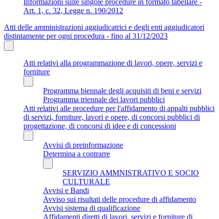
Informazioni sulle singole procedure in formato tabellare -
Art. 1, c. 32, Legge n. 190/2012
Atti delle amministrazioni aggiudicatrici e degli enti aggiudicatori
distintamente per ogni procedura - fino al 31/12/2023
Atti relativi alla programmazione di lavori, opere, servizi e
forniture
Programma biennale degli acquisiti di beni e servizi
Programma triennale dei lavori pubblici
Atti relativi alle procedure per l'affidamento di appalti pubblici
di servizi, forniture, lavori e opere, di concorsi pubblici di
progettazione, di concorsi di idee e di concessioni
Avvisi di preinformazione
Determina a contrarre
SERVIZIO AMMNISTRATIVO E SOCIO
CULTURALE
Avvisi e Bandi
Avviso sui risultati delle procedure di affidamento
Avvisi sistema di qualificazione
Affidamenti diretti di lavori, servizi e forniture di