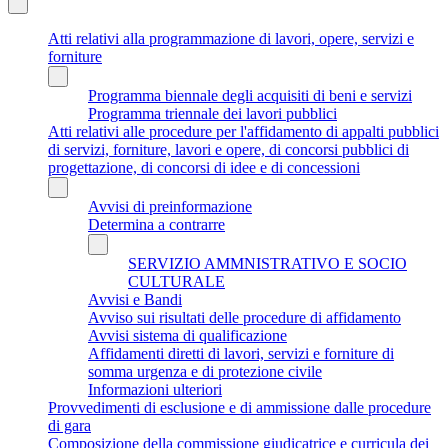
Atti relativi alla programmazione di lavori, opere, servizi e
forniture
Programma biennale degli acquisiti di beni e servizi
Programma triennale dei lavori pubblici
Atti relativi alle procedure per l'affidamento di appalti pubblici
di servizi, forniture, lavori e opere, di concorsi pubblici di
progettazione, di concorsi di idee e di concessioni
Avvisi di preinformazione
Determina a contrarre
SERVIZIO AMMNISTRATIVO E SOCIO
CULTURALE
Avvisi e Bandi
Avviso sui risultati delle procedure di affidamento
Avvisi sistema di qualificazione
Affidamenti diretti di lavori, servizi e forniture di
somma urgenza e di protezione civile
Informazioni ulteriori
Provvedimenti di esclusione e di ammissione dalle procedure
di gara
Composizione della commissione giudicatrice e curricula dei