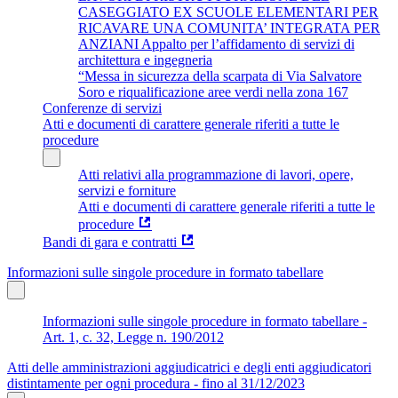
CASEGGIATO EX SCUOLE ELEMENTARI PER
RICAVARE UNA COMUNITA’ INTEGRATA PER
ANZIANI Appalto per l’affidamento di servizi di
architettura e ingegneria
“Messa in sicurezza della scarpata di Via Salvatore
Soro e riqualificazione aree verdi nella zona 167
Conferenze di servizi
Atti e documenti di carattere generale riferiti a tutte le
procedure
Atti relativi alla programmazione di lavori, opere,
servizi e forniture
Atti e documenti di carattere generale riferiti a tutte le
procedure
Bandi di gara e contratti
Informazioni sulle singole procedure in formato tabellare
Informazioni sulle singole procedure in formato tabellare -
Art. 1, c. 32, Legge n. 190/2012
Atti delle amministrazioni aggiudicatrici e degli enti aggiudicatori
distintamente per ogni procedura - fino al 31/12/2023