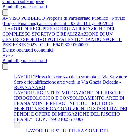
Controlli sulle imprese
Bandi di gara e contratti
AVVISO PUBBLICO Proposta di Partenariato Pubblico - Privato
(Project Financing) ai sensi dell'art. 193 del D.Lgs. 36/2023
“LAVORI DI RECUPERO E RIQUALIFICAZIONE DEL
COMPLESSO SPORTIVO E REALIZZAZIONE DI UN
CENTRO SPORTIVO POLIVALENTE " BANDO SPORT E
PERIFERIE 2023 . CUP . E94J23000560005
Elenco operatori economici
Avvisi
Bandi di gara e contratti
LAVORI “Messa in sicurezza della scarpata in Via Salvatore
Soro e riqualificazione aree verdi in Via Grazia Deledda -
BONNANARO
LAVORI URGENTI DI MITIGAZIONE DEL RISCHIO
IDROGEOLOGICO E CONSOLIDAMENTO AREE DI
FRANA MONTE PELAO - NIEDDU - RETTORE
MORTU” VERIFICA CONDIZIONI DI STABILITA' DEI
PENDII E OPERE DI MITIGAZIONE DEL RISCHIO
FRANE" . CUP . E99J21005510002
LAVORI DI RISTRUTTURAZIONE DEL