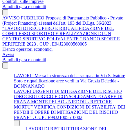
Controlli sulle imprese
Bandi di gara e contratti
AVVISO PUBBLICO Proposta di Partenariato Pubblico - Privato
(Project Financing) ai sensi dell'art. 193 del D.Lgs. 36/2023
“LAVORI DI RECUPERO E RIQUALIFICAZIONE DEL
COMPLESSO SPORTIVO E REALIZZAZIONE DI UN
CENTRO SPORTIVO POLIVALENTE " BANDO SPORT E
PERIFERIE 2023 . CUP . E94J23000560005
Elenco operatori economici
Avvisi
Bandi di gara e contratti
LAVORI “Messa in sicurezza della scarpata in Via Salvatore
Soro e riqualificazione aree verdi in Via Grazia Deledda -
BONNANARO
LAVORI URGENTI DI MITIGAZIONE DEL RISCHIO
IDROGEOLOGICO E CONSOLIDAMENTO AREE DI
FRANA MONTE PELAO - NIEDDU - RETTORE
MORTU” VERIFICA CONDIZIONI DI STABILITA' DEI
PENDII E OPERE DI MITIGAZIONE DEL RISCHIO
FRANE" . CUP . E99J21005510002
LAVORI DI RISTRUTTURAZIONE DEL