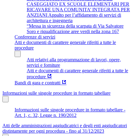
CASEGGIATO EX SCUOLE ELEMENTARI PER
RICAVARE UNA COMUNITA’ INTEGRATA PER
ANZIANI Appalto per l’affidamento di servizi di
architettura e ingegneria
“Messa in sicurezza della scarpata di Via Salvatore
Soro e riqualificazione aree verdi nella zona 167
Conferenze di servizi
Atti e documenti di carattere generale riferiti a tutte le
procedure
Atti relativi alla programmazione di lavori, opere,
servizi e forniture
Atti e documenti di carattere generale riferiti a tutte le
procedure
Bandi di gara e contratti
Informazioni sulle singole procedure in formato tabellare
Informazioni sulle singole procedure in formato tabellare -
Art. 1, c. 32, Legge n. 190/2012
Atti delle amministrazioni aggiudicatrici e degli enti aggiudicatori
distintamente per ogni procedura - fino al 31/12/2023