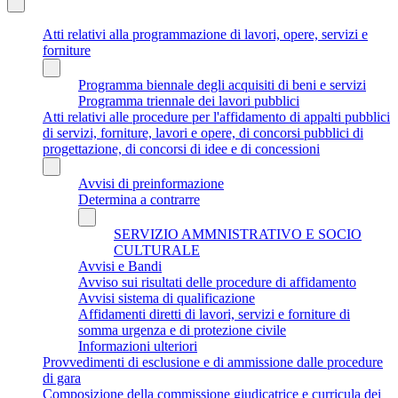
Atti relativi alla programmazione di lavori, opere, servizi e
forniture
Programma biennale degli acquisiti di beni e servizi
Programma triennale dei lavori pubblici
Atti relativi alle procedure per l'affidamento di appalti pubblici
di servizi, forniture, lavori e opere, di concorsi pubblici di
progettazione, di concorsi di idee e di concessioni
Avvisi di preinformazione
Determina a contrarre
SERVIZIO AMMNISTRATIVO E SOCIO
CULTURALE
Avvisi e Bandi
Avviso sui risultati delle procedure di affidamento
Avvisi sistema di qualificazione
Affidamenti diretti di lavori, servizi e forniture di
somma urgenza e di protezione civile
Informazioni ulteriori
Provvedimenti di esclusione e di ammissione dalle procedure
di gara
Composizione della commissione giudicatrice e curricula dei