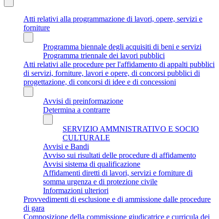
Atti relativi alla programmazione di lavori, opere, servizi e
forniture
Programma biennale degli acquisiti di beni e servizi
Programma triennale dei lavori pubblici
Atti relativi alle procedure per l'affidamento di appalti pubblici
di servizi, forniture, lavori e opere, di concorsi pubblici di
progettazione, di concorsi di idee e di concessioni
Avvisi di preinformazione
Determina a contrarre
SERVIZIO AMMNISTRATIVO E SOCIO
CULTURALE
Avvisi e Bandi
Avviso sui risultati delle procedure di affidamento
Avvisi sistema di qualificazione
Affidamenti diretti di lavori, servizi e forniture di
somma urgenza e di protezione civile
Informazioni ulteriori
Provvedimenti di esclusione e di ammissione dalle procedure
di gara
Composizione della commissione giudicatrice e curricula dei