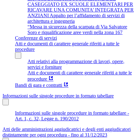
CASEGGIATO EX SCUOLE ELEMENTARI PER
RICAVARE UNA COMUNITA’ INTEGRATA PER
ANZIANI Appalto per l’affidamento di servizi di
architettura e ingegneria
“Messa in sicurezza della scarpata di Via Salvatore
Soro e riqualificazione aree verdi nella zona 167
Conferenze di servizi
Atti e documenti di carattere generale riferiti a tutte le
procedure
Atti relativi alla programmazione di lavori, opere,
servizi e forniture
Atti e documenti di carattere generale riferiti a tutte le
procedure
Bandi di gara e contratti
Informazioni sulle singole procedure in formato tabellare
Informazioni sulle singole procedure in formato tabellare -
Art. 1, c. 32, Legge n. 190/2012
Atti delle amministrazioni aggiudicatrici e degli enti aggiudicatori
distintamente per ogni procedura - fino al 31/12/2023