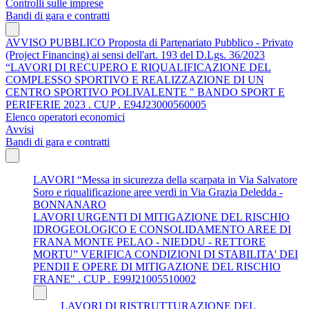
Controlli sulle imprese
Bandi di gara e contratti
AVVISO PUBBLICO Proposta di Partenariato Pubblico - Privato
(Project Financing) ai sensi dell'art. 193 del D.Lgs. 36/2023
“LAVORI DI RECUPERO E RIQUALIFICAZIONE DEL
COMPLESSO SPORTIVO E REALIZZAZIONE DI UN
CENTRO SPORTIVO POLIVALENTE " BANDO SPORT E
PERIFERIE 2023 . CUP . E94J23000560005
Elenco operatori economici
Avvisi
Bandi di gara e contratti
LAVORI “Messa in sicurezza della scarpata in Via Salvatore
Soro e riqualificazione aree verdi in Via Grazia Deledda -
BONNANARO
LAVORI URGENTI DI MITIGAZIONE DEL RISCHIO
IDROGEOLOGICO E CONSOLIDAMENTO AREE DI
FRANA MONTE PELAO - NIEDDU - RETTORE
MORTU” VERIFICA CONDIZIONI DI STABILITA' DEI
PENDII E OPERE DI MITIGAZIONE DEL RISCHIO
FRANE" . CUP . E99J21005510002
LAVORI DI RISTRUTTURAZIONE DEL