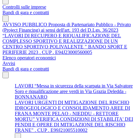
Controlli sulle imprese
Bandi di gara e contratti
AVVISO PUBBLICO Proposta di Partenariato Pubblico - Privato
(Project Financing) ai sensi dell'art. 193 del D.Lgs. 36/2023
“LAVORI DI RECUPERO E RIQUALIFICAZIONE DEL
COMPLESSO SPORTIVO E REALIZZAZIONE DI UN
CENTRO SPORTIVO POLIVALENTE " BANDO SPORT E
PERIFERIE 2023 . CUP . E94J23000560005
Elenco operatori economici
Avvisi
Bandi di gara e contratti
LAVORI “Messa in sicurezza della scarpata in Via Salvatore
Soro e riqualificazione aree verdi in Via Grazia Deledda -
BONNANARO
LAVORI URGENTI DI MITIGAZIONE DEL RISCHIO
IDROGEOLOGICO E CONSOLIDAMENTO AREE DI
FRANA MONTE PELAO - NIEDDU - RETTORE
MORTU” VERIFICA CONDIZIONI DI STABILITA' DEI
PENDII E OPERE DI MITIGAZIONE DEL RISCHIO
FRANE" . CUP . E99J21005510002