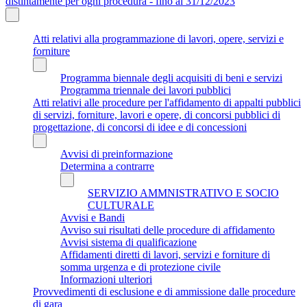
distintamente per ogni procedura - fino al 31/12/2023
Atti relativi alla programmazione di lavori, opere, servizi e
forniture
Programma biennale degli acquisiti di beni e servizi
Programma triennale dei lavori pubblici
Atti relativi alle procedure per l'affidamento di appalti pubblici
di servizi, forniture, lavori e opere, di concorsi pubblici di
progettazione, di concorsi di idee e di concessioni
Avvisi di preinformazione
Determina a contrarre
SERVIZIO AMMNISTRATIVO E SOCIO
CULTURALE
Avvisi e Bandi
Avviso sui risultati delle procedure di affidamento
Avvisi sistema di qualificazione
Affidamenti diretti di lavori, servizi e forniture di
somma urgenza e di protezione civile
Informazioni ulteriori
Provvedimenti di esclusione e di ammissione dalle procedure
di gara