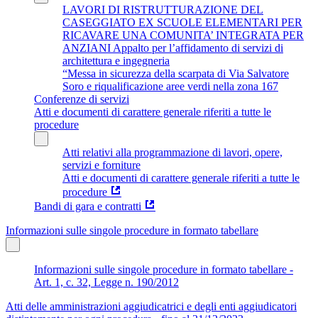
LAVORI DI RISTRUTTURAZIONE DEL
CASEGGIATO EX SCUOLE ELEMENTARI PER
RICAVARE UNA COMUNITA’ INTEGRATA PER
ANZIANI Appalto per l’affidamento di servizi di
architettura e ingegneria
“Messa in sicurezza della scarpata di Via Salvatore
Soro e riqualificazione aree verdi nella zona 167
Conferenze di servizi
Atti e documenti di carattere generale riferiti a tutte le
procedure
Atti relativi alla programmazione di lavori, opere,
servizi e forniture
Atti e documenti di carattere generale riferiti a tutte le
procedure
Bandi di gara e contratti
Informazioni sulle singole procedure in formato tabellare
Informazioni sulle singole procedure in formato tabellare -
Art. 1, c. 32, Legge n. 190/2012
Atti delle amministrazioni aggiudicatrici e degli enti aggiudicatori