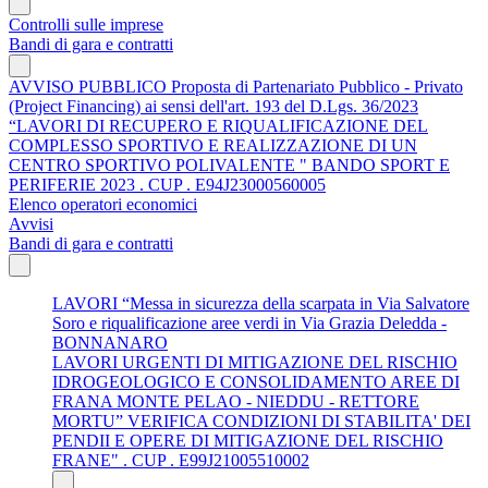
Controlli sulle imprese
Bandi di gara e contratti
AVVISO PUBBLICO Proposta di Partenariato Pubblico - Privato
(Project Financing) ai sensi dell'art. 193 del D.Lgs. 36/2023
“LAVORI DI RECUPERO E RIQUALIFICAZIONE DEL
COMPLESSO SPORTIVO E REALIZZAZIONE DI UN
CENTRO SPORTIVO POLIVALENTE " BANDO SPORT E
PERIFERIE 2023 . CUP . E94J23000560005
Elenco operatori economici
Avvisi
Bandi di gara e contratti
LAVORI “Messa in sicurezza della scarpata in Via Salvatore
Soro e riqualificazione aree verdi in Via Grazia Deledda -
BONNANARO
LAVORI URGENTI DI MITIGAZIONE DEL RISCHIO
IDROGEOLOGICO E CONSOLIDAMENTO AREE DI
FRANA MONTE PELAO - NIEDDU - RETTORE
MORTU” VERIFICA CONDIZIONI DI STABILITA' DEI
PENDII E OPERE DI MITIGAZIONE DEL RISCHIO
FRANE" . CUP . E99J21005510002