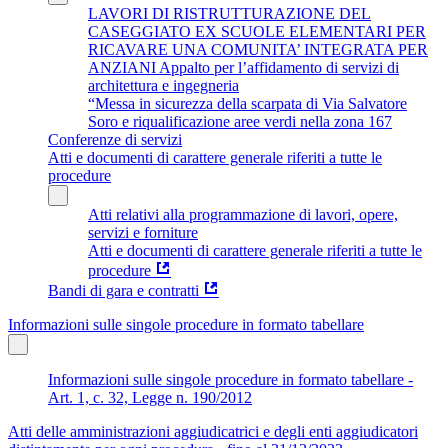
LAVORI DI RISTRUTTURAZIONE DEL
CASEGGIATO EX SCUOLE ELEMENTARI PER
RICAVARE UNA COMUNITA’ INTEGRATA PER
ANZIANI Appalto per l’affidamento di servizi di
architettura e ingegneria
“Messa in sicurezza della scarpata di Via Salvatore
Soro e riqualificazione aree verdi nella zona 167
Conferenze di servizi
Atti e documenti di carattere generale riferiti a tutte le
procedure
Atti relativi alla programmazione di lavori, opere,
servizi e forniture
Atti e documenti di carattere generale riferiti a tutte le
procedure
Bandi di gara e contratti
Informazioni sulle singole procedure in formato tabellare
Informazioni sulle singole procedure in formato tabellare -
Art. 1, c. 32, Legge n. 190/2012
Atti delle amministrazioni aggiudicatrici e degli enti aggiudicatori