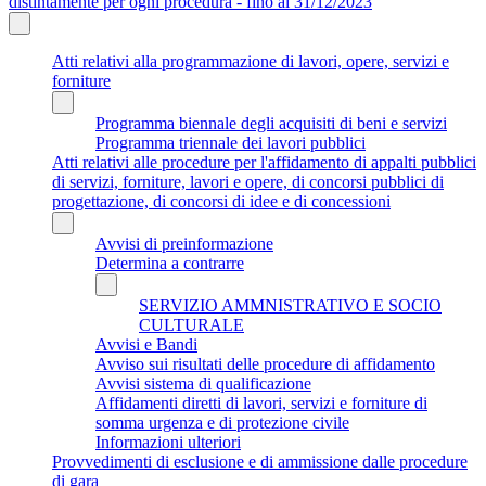
distintamente per ogni procedura - fino al 31/12/2023
Atti relativi alla programmazione di lavori, opere, servizi e
forniture
Programma biennale degli acquisiti di beni e servizi
Programma triennale dei lavori pubblici
Atti relativi alle procedure per l'affidamento di appalti pubblici
di servizi, forniture, lavori e opere, di concorsi pubblici di
progettazione, di concorsi di idee e di concessioni
Avvisi di preinformazione
Determina a contrarre
SERVIZIO AMMNISTRATIVO E SOCIO
CULTURALE
Avvisi e Bandi
Avviso sui risultati delle procedure di affidamento
Avvisi sistema di qualificazione
Affidamenti diretti di lavori, servizi e forniture di
somma urgenza e di protezione civile
Informazioni ulteriori
Provvedimenti di esclusione e di ammissione dalle procedure
di gara