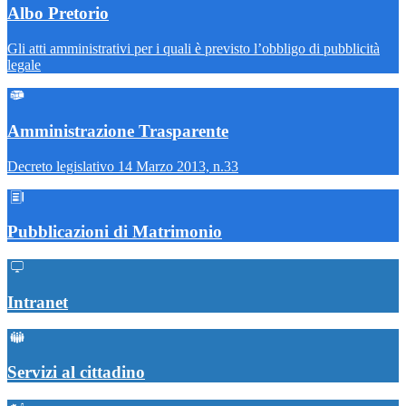
Albo Pretorio
Gli atti amministrativi per i quali è previsto l’obbligo di pubblicità
legale
Amministrazione Trasparente
Decreto legislativo 14 Marzo 2013, n.33
Pubblicazioni di Matrimonio
Intranet
Servizi al cittadino