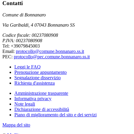
Contatti
Comune di Bonnanaro
Via Garibaldi, 4 07043 Bonnanaro SS
Codice fiscale: 00237080908
P.IVA: 00237080908
Tel: +39079845003
Email:
protocollo@comune.bonnanaro.ss.it
PEC:
protocollo@pec.comune.bonnanaro.ss.it
Leggi le FAQ
Prenotazione appuntamento
Segnalazione disservizio
Richiesta d'assistenza
Amministrazione trasparente
Informativa privacy
Note legali
Dichiarazione di accessibilità
Piano di miglioramento del sito e dei servizi
Mappa del sito